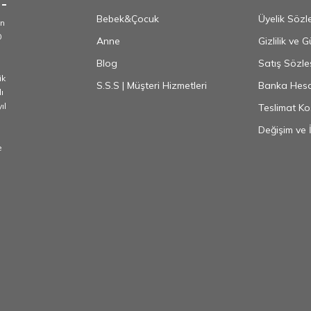
Bebek&Çocuk
Üyelik Sözl
an
0
Anne
Gizlilik ve 
Blog
Satış Sözle
ik
S.S.S | Müşteri Hizmetleri
Banka Hesap
ı
ıl
Teslimat Koş
Değişim ve 
e