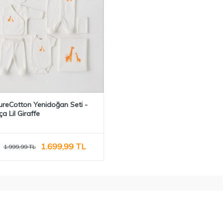
ureCotton Yenidoğan Seti -
a Lil Giraffe
1.699,99
TL
1.999,99
TL