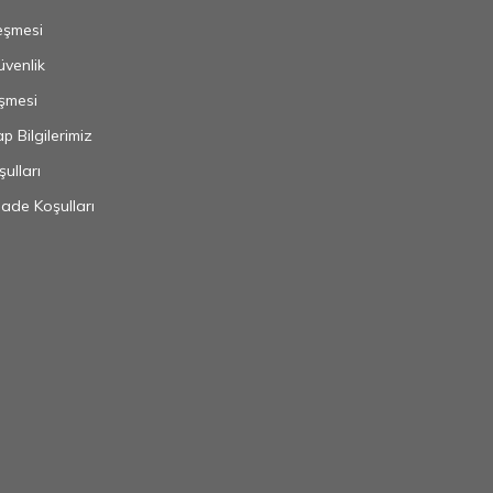
eşmesi
Güvenlik
şmesi
 Bilgilerimiz
ulları
İade Koşulları