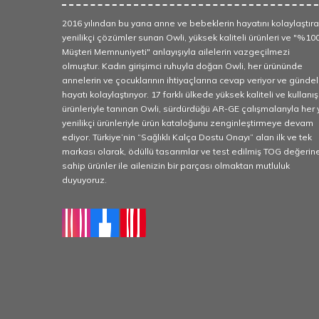
2016 yılından bu yana anne ve bebeklerin hayatını kolaylaştır
yenilikçi çözümler sunan Owli, yüksek kaliteli ürünleri ve "%10
Müşteri Memnuniyeti" anlayışıyla ailelerin vazgeçilmezi
olmuştur. Kadın girişimci ruhuyla doğan Owli, her ürününde
annelerin ve çocuklarının ihtiyaçlarına cevap veriyor ve gündel
hayatı kolaylaştırıyor. 17 farklı ülkede yüksek kaliteli ve kullanışl
ürünleriyle tanınan Owli, sürdürdüğü AR-GE çalışmalarıyla her y
yenilikçi ürünleriyle ürün kataloğunu zenginleştirmeye devam
ediyor. Türkiye’nin “Sağlıklı Kalça Dostu Onayı” alan ilk ve tek
markası olarak, ödüllü tasarımlar ve test edilmiş TOG değerin
sahip ürünler ile ailenizin bir parçası olmaktan mutluluk
duyuyoruz.