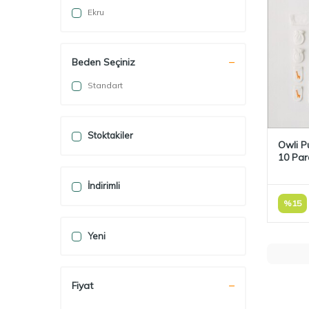
Ekru
Beden Seçiniz
Standart
Stoktakiler
Owli P
10 Parç
İndirimli
%
15
Yeni
Fiyat