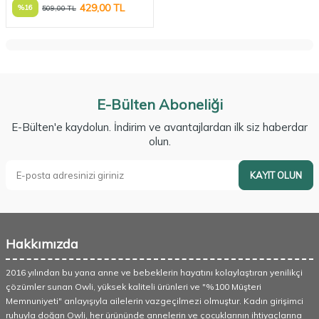
429,00
TL
%
16
509,00
TL
E-Bülten Aboneliği
E-Bülten'e kaydolun. İndirim ve avantajlardan ilk siz haberdar
olun.
KAYIT OLUN
Hakkımızda
2016 yılından bu yana anne ve bebeklerin hayatını kolaylaştıran yenilikçi
çözümler sunan Owli, yüksek kaliteli ürünleri ve "%100 Müşteri
Memnuniyeti" anlayışıyla ailelerin vazgeçilmezi olmuştur. Kadın girişimci
ruhuyla doğan Owli, her ürününde annelerin ve çocuklarının ihtiyaçlarına