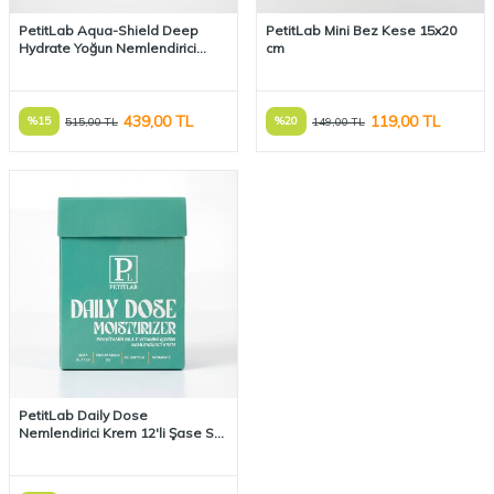
PetitLab Aqua-Shield Deep
PetitLab Mini Bez Kese 15x20
Hydrate Yoğun Nemlendirici
cm
Krem 40 ml
439,00
TL
119,00
TL
%
15
%
20
515,00
TL
149,00
TL
PetitLab Daily Dose
Nemlendirici Krem 12'li Şase Set
(48 ml)