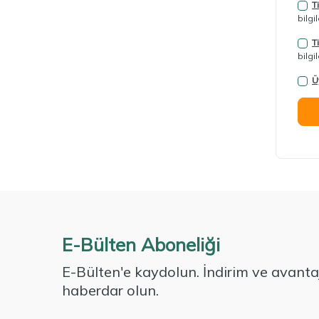
T
bilgi
T
bilgi
Ü
E-Bülten Aboneliği
E-Bülten'e kaydolun. İndirim ve avantaj
haberdar olun.