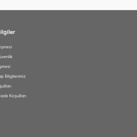
lgiler
eşmesi
Güvenlik
şmesi
 Bilgilerimiz
ulları
İade Koşulları