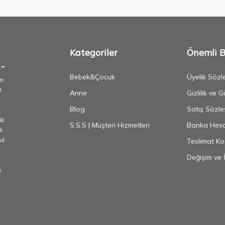
Kategoriler
Önemli Bi
Bebek&Çocuk
Üyelik Sözl
an
0
Anne
Gizlilik ve 
Blog
Satış Sözle
ik
S.S.S | Müşteri Hizmetleri
Banka Hesap
ı
ıl
Teslimat Koş
Değişim ve 
e