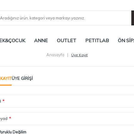
EK&ÇOCUK
ANNE
OUTLET
PETITLAB
ÖN SİP
Anasayfa
|
Üye Kayıt
 KAYIT
ÜYE GIRIŞI
d
*
oyad
*
Uyruklu Değilim