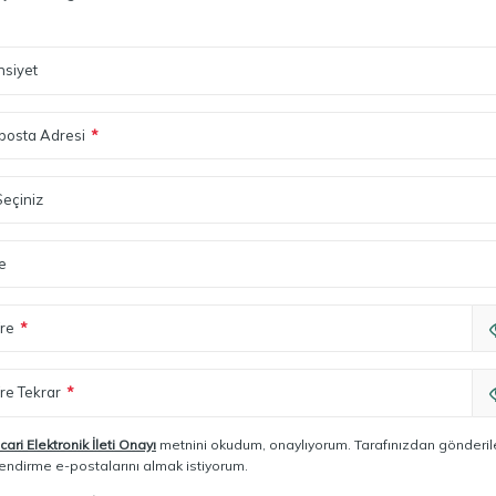
nsiyet
posta Adresi
*
 Seçiniz
çe
fre
*
fre Tekrar
*
icari Elektronik İleti Onayı
metnini okudum, onaylıyorum. Tarafınızdan gönderi
lendirme e-postalarını almak istiyorum.