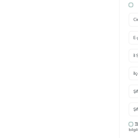
Ci
E-
İl
İl
Şi
Şi
T
bilgi