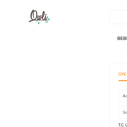
BEB
ÜYE
A
S
T.C. 