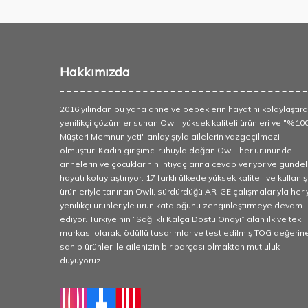
Hakkımızda
2016 yılından bu yana anne ve bebeklerin hayatını kolaylaştır
yenilikçi çözümler sunan Owli, yüksek kaliteli ürünleri ve "%10
Müşteri Memnuniyeti" anlayışıyla ailelerin vazgeçilmezi
olmuştur. Kadın girişimci ruhuyla doğan Owli, her ürününde
annelerin ve çocuklarının ihtiyaçlarına cevap veriyor ve gündel
hayatı kolaylaştırıyor. 17 farklı ülkede yüksek kaliteli ve kullanışl
ürünleriyle tanınan Owli, sürdürdüğü AR-GE çalışmalarıyla her y
yenilikçi ürünleriyle ürün kataloğunu zenginleştirmeye devam
ediyor. Türkiye’nin “Sağlıklı Kalça Dostu Onayı” alan ilk ve tek
markası olarak, ödüllü tasarımlar ve test edilmiş TOG değerin
sahip ürünler ile ailenizin bir parçası olmaktan mutluluk
duyuyoruz.