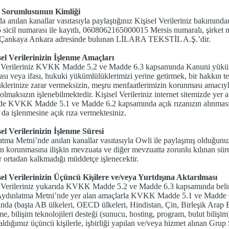
i Sorumlusunun Kimliği
a anılan kanallar vasıtasıyla paylaştığınız Kişisel Verileriniz bakımın
 sicil numarası ile kayıtlı, 0608062165000015 Mersis numaralı, şirke
Çankaya Ankara adresinde bulunan LİLARA TEKSTİL A.Ş.’dir.
sel Verilerinizin İşlenme Amaçları
l Verileriniz KVKK Madde 5.2 ve Madde 6.3 kapsamında Kanuni yüküml
sı veya ifası, hukuki yükümlülüklerimizi yerine getirmek, bir hakkın t
klerinize zarar vermeksizin, meşru menfaatlerimizin korunması amacıyla 
 olmaksızın işlenebilmektedir. Kişisel Verileriniz internet sitemizde yer
de KVKK Madde 5.1 ve Madde 6.2 kapsamında açık rızanızın alınması şartı
 da işlenmesine açık rıza vermektesiniz.
sel Verilerinizin İşlenme Süresi
tma Metni’nde anılan kanallar vasıtasıyla Owli ile paylaşmış olduğunu
in korunmasına ilişkin mevzuata ve diğer mevzuatta zorunlu kılınan sü
 ortadan kalkmadığı müddetçe işlenecektir.
isel Verilerinizin Üçüncü Kişilere ve/veya Yurtdışına Aktarılması
 Verileriniz yukarıda KVKK Madde 5.2 ve Madde 6.3 kapsamında belirle
Aydınlatma Metni’nde yer alan amaçlarla KVKK Madde 5.1 ve Madde 6.3
ında (başta AB ülkeleri, OECD ülkeleri, Hindistan, Çin, Birleşik Arap
me, bilişim teknolojileri desteği (sunucu, hosting, program, bulut bilişim
aldığımız üçüncü kişilerle, işbirliği yapılan ve/veya hizmet alınan Grup Şir