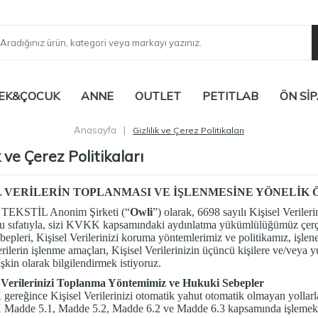
EK&ÇOCUK
ANNE
OUTLET
PETITLAB
ÖN SİP
Anasayfa
|
Gizlilik ve Çerez Politikaları
ik ve Çerez Politikaları
L VERİLERİN TOPLANMASI VE İŞLENMESİNE YÖNELİK 
EKSTİL Anonim Şirketi (“
Owli
”) olarak, 6698 sayılı Kişisel Veri
 sıfatıyla, sizi KVKK kapsamındaki aydınlatma yükümlülüğümüz çerçev
bepleri, Kişisel Verilerinizi koruma yöntemlerimiz ve politikamız, işlen
erilerin işlenme amaçları, Kişisel Verilerinizin üçüncü kişilere ve/vey
işkin olarak bilgilendirmek istiyoruz.
l Verilerinizi Toplanma Yöntemimiz ve Hukuki Sebepler
reğince Kişisel Verilerinizi otomatik yahut otomatik olmayan yollarla,
adde 5.1, Madde 5.2, Madde 6.2 ve Madde 6.3 kapsamında işlemekt