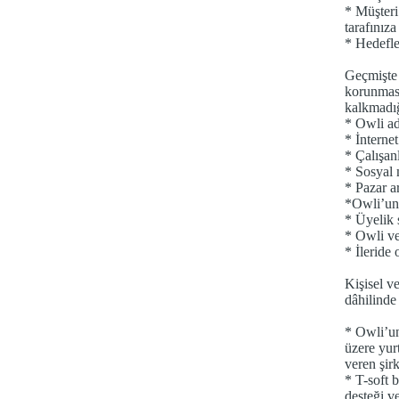
* Müşteri
tarafınıza
* Hedefle
Geçmişte 
korunması
kalkmadığ
* Owli ad
* İnternet
* Çalışan
* Sosyal 
* Pazar a
*Owli’una
* Üyelik s
* Owli ve
* İleride 
Kişisel ve
dâhilinde 
* Owli’un
üzere yur
veren şirk
* T-soft 
desteği v