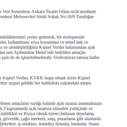
dan Veri Sorumlusu Ankara Ticaret Odası sicili nezdinde
t merkezi Mebusevleri Süslü Sokak No:18/8 Tandoğan
ülüklerimizi yerine getirmek, bir sözleşmenin
esisi, kullanılması veya korunması ve temel hak ve
ve alenileştirdiğiniz Kişisel Veriler bakımından açık
 alan tam Aydınlatma Metni’nde belirtilen amaçlar
 ile de işlenebilmektedir. Verilerinizin istisnai haller
z Kişisel Veriler, KVKK başta olmak üzere Kişisel
relere uygun şekilde her halükârda yukarıdaki meşru
nen amaçların varlığı halinde açık rızanız aranmaksızın
 kapsamında açık rızanıza istinaden yurtiçinde ve
 Emirlikleri ve Rusya olmak üzere) bulunan depolama,
), güvenlik, çağrı merkezi, satış, pazarlama gibi alanlarda
ketleri, iş ortakları, tedarikçi firmalar, bankalar, finans