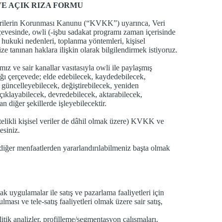
VE AÇIK RIZA FORMU
 Verilerin Korunması Kanunu (“KVKK”) uyarınca, Veri
esinde, owli (-işbu sadakat programı zaman içerisinde
ı, hukuki nedenleri, toplanma yöntemleri, kişisel
 tanınan haklara ilişkin olarak bilgilendirmek istiyoruz.
z ve sair kanallar vasıtasıyla owli ile paylaşmış
ığı çerçevede; elde edebilecek, kaydedebilecek,
güncelleyebilecek, değiştirebilecek, yeniden
çıklayabilecek, devredebilecek, aktarabilecek,
 diğer şekillerde işleyebilecektir.
itelikli kişisel veriler de dâhil olmak üzere) KVKK ve
esiniz.
k diğer menfaatlerden yararlandırılabilmeniz başta olmak
cak uygulamalar ile satış ve pazarlama faaliyetleri için
ması ve tele-satış faaliyetleri olmak üzere sair satış,
alitik analizler, profilleme/segmentasyon çalışmaları,