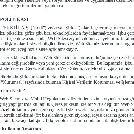
 ettiğim diğer sitelerde veya sosyal mecra site ve uygulamaları üzerind
 reklam gösterimlerinin yapılması
POLİTİKASI
TEKSTİL A.Ş. (“
owli
”) ve/veya “Şirket”) olarak, çevrimiçi mecralarım
ler, pikseller, gifler gibi bazı teknolojilerden faydalanmaktayız. İşbu ç
si”) işletilmesi sırasında, Web Sitesi ziyaretçilerimiz, üyelerimiz tarafın
ne ilişkin olarak sizleri bilgilendirmekte, Web Sitemiz üzerinden hangi a
rol edebileceğinizi sizlere açıklamaktayız.
 isteriz ki, owli olarak, Web Sitesinde kullanmış olduğumuz çerezleri ku
larını değiştirebilir veya yeni çerezler ekleyebiliriz. Bu kapsamda, işb
klikleri içeren Çerez Politikasını Web Sitemiz ve Mobil Uygulamamız üz
erilerinizin Şirketimiz tarafından işlenme amaçları konusunda ayrıntılı 
 “Kurumsal” sayfasında bulunan Kişisel Verilerin Korunması ve İşlenmesi
ookie) Nedir?
 Web Sitemiz ve Mobil Uygulamamız üzerinden sizin tarayıcılarınıza gönd
iriş yaptığınızda kullanılır. Çerezler kesinlikle bir virüs değildir. Web
 özel bir tanımlayıcı içeren çerezleri sizin web tarayıcılarınıza gönderir
 tercih ettiklerini (ör: bu alanlara giren ziyaretçi sayısı esasına göre) a
 ilgili bize açıkladığınız bilgiler olması durumunda onlarla ilişkilendiri
i Kullanım Amacımız