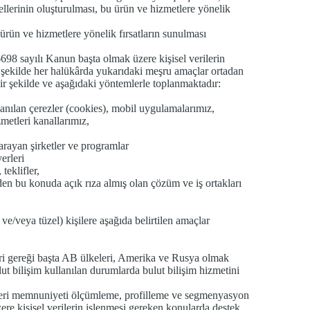
lerinin oluşturulması, bu ürün ve hizmetlere yönelik
ürün ve hizmetlere yönelik fırsatların sunulması
698 sayılı Kanun başta olmak üzere kişisel verilerin
 şekilde her halükârda yukarıdaki meşru amaçlar ortadan
sair şekilde ve aşağıdaki yöntemlerle toplanmaktadır:
ullanılan çerezler (cookies), mobil uygulamalarımız,
metleri kanallarımız,
arayan şirketler ve programlar
erleri
teklifler,
zden bu konuda açık rıza almış olan çözüm ve iş ortakları
 ve/veya tüzel) kişilere aşağıda belirtilen amaçlar
ileri gereği başta AB ülkeleri, Amerika ve Rusya olmak
ut bilişim kullanılan durumlarda bulut bilişim hizmetini
müşteri memnuniyeti ölçümleme, profilleme ve segmenyasyon
ere kişisel verilerin işlenmesi gereken konularda destek