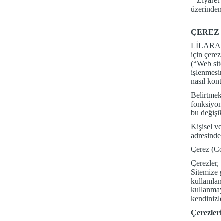
* Ziyaret
üzerinden
ÇEREZ 
LİLARA 
için çerez
(“Web site
işlenmesi
nasıl kont
Belirtmek
fonksiyon
bu değişi
Kişisel v
adresinde
Çerez (C
Çerezler,
Sitemize g
kullanılan
kullanmayı
kendinizle
Çerezler