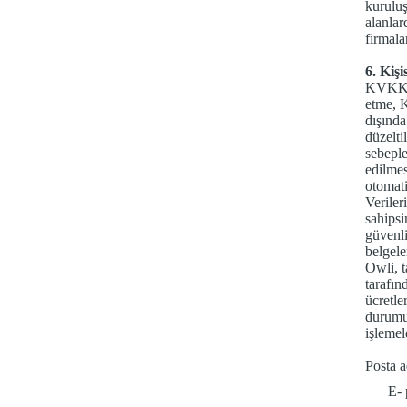
kuruluş
alanlar
firmala
6. Kiş
KVKK Ma
etme, K
dışında
düzelti
sebeple
edilmes
otomati
Veriler
sahipsi
güvenli
belgele
Owli, t
tarafın
ücretle
durumun
işlemel
Posta 
E- post