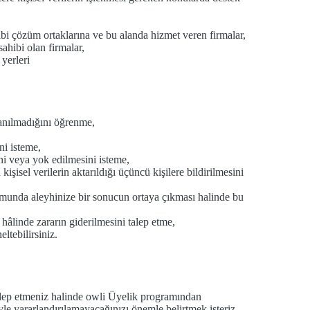
gibi çözüm ortaklarına ve bu alanda hizmet veren firmalar,
ahibi olan firmalar,
yerleri
lanılmadığını öğrenme,
ni isteme,
ni veya yok edilmesini isteme,
kişisel verilerin aktarıldığı üçüncü kişilere bildirilmesini
rumunda aleyhinize bir sonucun ortaya çıkması halinde bu
hâlinde zararın giderilmesini talep etme,
ltebilirsiniz.
 talep etmeniz halinde owli Üyelik programından
iyle yararlandırılamayacağınızı önemle belirtmek isteriz.