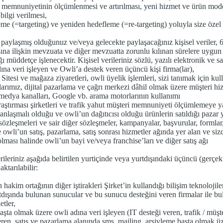
 memnuniyetinin ölçümlenmesi ve artırılması, yeni hizmet ve ürün model
 bilgi verilmesi,
me (=targeting) ve yeniden hedefleme (=re-targeting) yoluyla size özel 
paylaşmış olduğunuz ve/veya gelecekte paylaşacağınız kişisel veriler, 6
na ilişkin mevzuata ve diğer mevzuatta zorunlu kılınan sürelere uygun
ı müddetçe işlenecektir. Kişisel verileriniz sözlü, yazılı elektronik ve 
ına veri işleyen ve Owli’a destek veren üçüncü kişi firma(lar),
 Sitesi ve mağaza ziyaretleri, owli üyelik işlemleri, sizi tanımak için k
larımız, dijital pazarlama ve çağrı merkezi dâhil olmak üzere müşteri hiz
medya kanalları, Google vb. arama motorlarının kullanımı
raştırması şirketleri ve trafik yahut müşteri memnuniyeti ölçümlemeye y
nlaşmalı olduğu ve owli’un dağıtıcısı olduğu ürünlerin satıldığı pazar y
özleşmeleri ve sair diğer sözleşmeler, kampanyalar, başvurular, formlar, 
 owli’un satış, pazarlama, satış sonrası hizmetler ağında yer alan ve si
olması halinde owli’un bayi ve/veya franchise’ları ve diğer satış ağı
rileriniz aşağıda belirtilen yurtiçinde veya yurtdışındaki üçüncü (gerçek
aktarılabilir:
 hakim ortağının diğer iştirakleri Şirket’in kullandığı bilişim teknoloj
tdışında bulunan sunucular ve bu sunucu desteğini veren firmalar ile bul
etler,
başta olmak üzere owli adına veri işleyen (IT desteği veren, trafik / 
eren, satış ve pazarlama alanında sms, mailing, arşivleme başta olmak üz