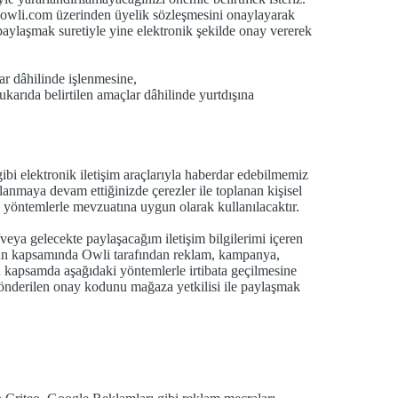
wli.com üzerinden üyelik sözleşmesini onaylayarak
aylaşmak suretiyle yine elektronik şekilde onay vererek
ar dâhilinde işlenmesine,
yukarıda belirtilen amaçlar dâhilinde yurtdışına
bi elektronik iletişim araçlarıyla haberdar edebilmemiz
llanmaya devam ettiğinizde çerezler ile toplanan kişisel
ve yöntemlerle mevzuatına uygun olarak kullanılacaktır.
ya gelecekte paylaşacağım iletişim bilgilerimi içeren
un kapsamında Owli tarafından reklam, kampanya,
u kapsamda aşağıdaki yöntemlerle irtibata geçilmesine
derilen onay kodunu mağaza yetkilisi ile paylaşmak