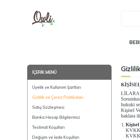
BEB
Gizlil
İÇERIK MENÜ
KİŞİSE
Üyelik ve Kullanım Şartları
LİLARA T
Gizlilik ve Çerez Politikaları
Sorumlusu
hukuki se
Satış Sözleşmesi
Kişisel V
haklara il
Banka Hesap Bilgilerimiz
Kişise
Teslimat Koşulları
KVKK ge
KVKK M
Değişim ve İade Koşulları