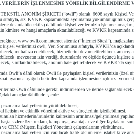
L VERİLERİN İŞLENMESİNE YÖNELİK BİLGİLENDİRME 
 TEKSTİL ANONİM ŞİRKETİ (“
owli
”) olarak, 6698 sayılı Kişisel
 sıfatıyla, sizi KVKK kapsamındaki aydınlatma yükümlülüğümüz çerçev
mlerle de anılabilecektir-) dâhilinde kişisel verilerinizin işlenme amaçlar
izin kimlere ve hangi amaçlarla aktarılabileceği ve KVKK kapsamında size
ğince, www.owli.com internet sitemiz (“İnternet Sitesi”), mağazalarımı
 kişisel verilerinizi owli, Veri Sorumlusu sıfatıyla, KVKK’da açıkland
ilecek, muhafaza edebilecek, hizmetlerini devam ettirebilmek amacıyla 
bilecek, mevzuatın izin verdiği durumlarda ve ölçüde üçüncü kişilere a
lecek, sınıflandırabilecek, anonim hale getirebilecek ve KVKK’da sayılan
da Owli’a dâhil olarak Owli ile paylaşılan kişisel verilerinizin (özel n
vzuat uyarınca aşağıda belirtilen kapsamda işlenmesine açık rıza vermekt
erileriniz Owli dâhilinde gerekli indirimlerden ve ileride sağlanabilece
ğıdaki amaçlar dâhilinde işlenir:
e pazarlama faaliyetlerinin yürütülebilmesi,
 iletişim ve etkinlik yönetimi aktive ve süreçlerinin işletilebilmesi,
sunulan hizmetlerin/ürünlerin kalitesinin artırılması/geliştirilmesi yapıla
başta sizlere özel reklam, kampanya, avantajlar ve diğer faydaların sunul
 ve CRM (Müşteri İlişkileri Yönetimi) çalışmalarının yürütülmesi,
 pazarlama faaliyetleri için yapılacak trafik ölçümleme, istatistiki ve an