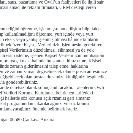
ı, satış, pazarlama ve Owli’un faaliyetleri ile ilgili sair
lması amacı ile reklam firmaları, CRM desteği veren
mediğini öğrenme, işlenmişse buna ilişkin bilgi talep
ıp kullanılmadığını öğrenme, yurt içinde veya yurt
izin eksik veya yanlış işlenmiş olması hâlinde bunların
ilmek üzere Kişisel Verilerinizin işlenmesini gerektiren
isel Verilerinizin düzeltilmesi, silinmesi ya da yok
irilmesini isteme, işlenen Kişisel Verilerinizin münhasıran
n ortaya çıkması halinde bu sonuca itiraz etme, Kişisel
inde zararın giderilmesini talep etme, haklarına
ilen ve zaman zaman değişebilecek olan e-posta adresimize
ğişebilecek olan posta adresimize kimliğinizi tespit edici
ıyla gönderebilirsiniz.
isinde ücretsiz olarak sonuçlandıracaktır. Taleplerin Owli
sel Verileri Koruma Kurulunca belirlenen tarifedeki
ndiği hallerde söz konusu açık rızanızı geri almanız
kat programından çıkarılacağınızı ve söz konusu
dırılamayacağınızı önemle belirtmek isteriz.
doğan 06580 Çankaya Ankara