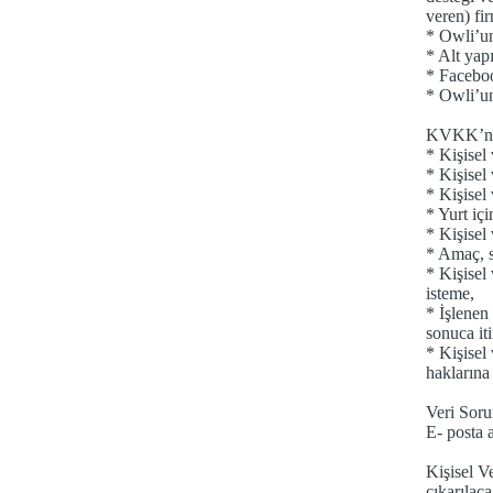
veren) fir
* Owli’un
* Alt yap
* Faceboo
* Owli’un
KVKK’nın
* Kişisel
* Kişisel 
* Kişisel
* Yurt içi
* Kişisel
* Amaç, s
* Kişisel 
isteme,
* İşlenen
sonuca it
* Kişisel
haklarına 
Veri So
E- posta 
Kişisel V
çıkarılaca