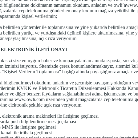
ki bilgilendirme dokümanın tamamını okudum, anladım ve owli’awww.o
azalarda cep telefonuma gönderilen onay kodunu mağaza yetkilisi ile p
samında kişisel verilerimin;
a belirtilen yöntemler ile toplanmasına ve yine yukarıda belirtilen amaçl
 belirtilen yurtiçi ve yurtdışındaki üçüncü kişilere aktarılmasına, yine 
sına/paylaşılmasına, açık rıza veriyorum.
 ELEKTRONİK İLETİ ONAYI
ak sizi size en uygun haber ve kampanyalardan anında e-posta, smsvb.gi
işim izninizi istiyoruz. Sitemizde çerez konumlandırmaktayız, sitemizi ku
iz “Kişisel Verilerin Toplanması” başlığı altında paylaştığımız amaçlar 
i bilgilendirmeyi okudum, anladım ve geçmişte paylaşmış olduğum ve/ve
verilerimin KVKK ve Elektronik Ticaretin Düzenlenmesi Hakkında Kan
haber ve diğer benzeri faydaların sağlanabilmesi adına işlenmesine ve b
ramına www.owli.com üzerinden yahut mağazalarda cep telefonuma gön
yine elektronik şekilde açık rıza veriyorum.
, elektronik arama makineleri ile iletişime geçilmesi
yarda push bilgilendirme mesajı çıkması
MMS ile iletişime geçilmesi
kanalı ile irtibata geçilmesi