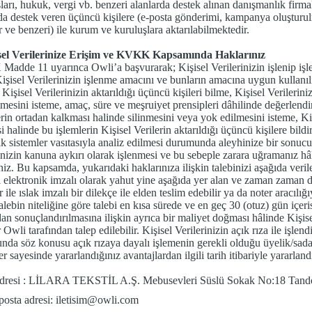
ları, hukuk, vergi vb. benzeri alanlarda destek alınan danışmanlık firmalar
da destek veren üçüncü kişilere (e-posta gönderimi, kampanya oluşturu
r ve benzeri) ile kurum ve kuruluşlara aktarılabilmektedir.
isel Verilerinize Erişim ve KVKK Kapsamında Haklarınız
dde 11 uyarınca Owli’a başvurarak; Kişisel Verilerinizin işlenip işlen
işisel Verilerinizin işlenme amacını ve bunların amacına uygun kullanıl
 Kişisel Verilerinizin aktarıldığı üçüncü kişileri bilme, Kişisel Verilerin
lmesini isteme, amaç, süre ve meşruiyet prensipleri dâhilinde değerlendir
rin ortadan kalkması halinde silinmesini veya yok edilmesini isteme, Kiş
i halinde bu işlemlerin Kişisel Verilerin aktarıldığı üçüncü kişilere bild
k sistemler vasıtasıyla analiz edilmesi durumunda aleyhinize bir sonucu
inizin kanuna aykırı olarak işlenmesi ve bu sebeple zarara uğramanız hâl
niz. Bu kapsamda, yukarıdaki haklarınıza ilişkin talebinizi aşağıda ver
 elektronik imzalı olarak yahut yine aşağıda yer alan ve zaman zaman de
r ile ıslak imzalı bir dilekçe ile elden teslim edebilir ya da noter aracılığ
alebin niteliğine göre talebi en kısa sürede ve en geç 30 (otuz) gün içer
dan sonuçlandırılmasına ilişkin ayrıca bir maliyet doğması hâlinde Kişi
r Owli tarafından talep edilebilir. Kişisel Verilerinizin açık rıza ile işle
da söz konusu açık rızaya dayalı işlemenin gerekli olduğu üyelik/sada
er sayesinde yararlandığınız avantajlardan ilgili tarih itibariyle yararlan
adresi : LİLARA TEKSTİL A.Ş. Mebusevleri Süslü Sokak No:18 Tan
a adresi: iletisim@owli.com