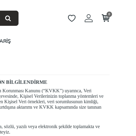
0
ARİŞ
ÖN BİLGİLENDİRME
lerin Korunması Kanunu (“KVKK”) uyarınca, Veri
esinde, Kişisel Verilerinizin toplanma yöntemleri ve
en Kişisel Veri örnekleri, veri sorumlusunun kimliği,
a yurtdışına aktarımı ve KVKK kapsamında size tanınan
 sözlü, yazılı veya elektronik şekilde toplamakta ve
eyiz.