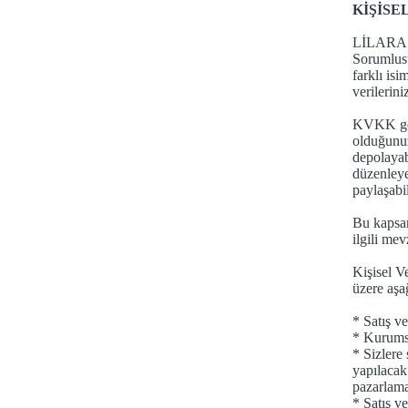
KİŞİSE
LİLARA
Sorumlusu
farklı isi
verilerin
KVKK gere
olduğunuz
depolayab
düzenleye
paylaşabi
Bu kapsam
ilgili me
Kişisel V
üzere aşa
* Satış v
* Kurumsal
* Sizlere 
yapılacak 
pazarlama
* Satış ve