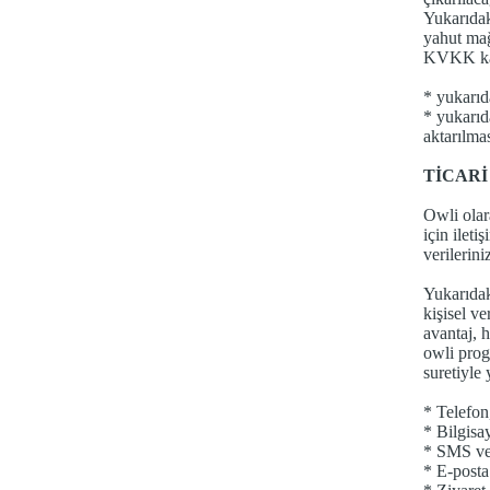
Yukarıda
yahut mağ
KVKK kap
* yukarıd
* yukarıda
aktarılma
TİCARİ
Owli olar
için ilet
verilerin
Yukarıdak
kişisel 
avantaj, 
owli prog
suretiyle 
* Telefon
* Bilgisa
* SMS ve 
* E-posta 