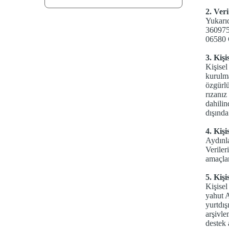
2. Ver
Yukarıd
360975
06580 
3. Kişi
Kişise
kurulma
özgürlü
rızanız
dahilin
dışında
4. Kişi
Aydınla
Veriler
amaçlar
5. Kiş
Kişisel
yahut 
yurtdış
arşivle
destek 