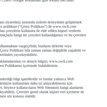
en Criteo, Google Reklamları gibi reklam mecraları
ızı ziyaretiniz sırasında sizlerin deneyimini geliştirmek
erez politikası (“Çerez Politikası”) ile www.owli.com
dan çerezlerin kullanımı ile elde edilen kişisel verilerin
maçlarla hangi tür çerezleri kullandığımızı ve bu çerezleri
llanmaktan vazgeçebilir, bunların türlerini veya
u Çerez Politikası’nda zaman zaman değişiklik yapabilir ve
erinden yayınlayabiliriz.
açıklamalarımızı ve detaylı bilgiyi, www.owli.com
 Politikamız içerisinde bulabilirsiniz.
erdiği bilgi işaretleridir ve bunlar yalnızca Web
 Sitemizin kullanımını daha iyi anlayabilmeniz için
ler, böylece kullanıcıların Web Sitemizin hangi alanlarını
nlayabiliriz. Çerezler genel olarak kişisel veri içermese de
lmesi söz konusu olabilir.