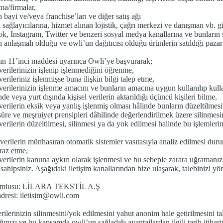
ma/firmalar,
 bayi ve/veya franchise’ları ve diğer satış ağı
ı sağlayıcılarına, hizmet alınan lojistik, çağrı merkezi ve danışman vb. 
k, Instagram, Twitter ve benzeri sosyal medya kanallarına ve bunların s
 anlaşmalı olduğu ve owli’un dağıtıcısı olduğu ürünlerin satıldığı pazar 
 11’inci maddesi uyarınca Owli’ye başvurarak;
 verilerinizin işlenip işlenmediğini öğrenme,
verileriniz işlenmişse buna ilişkin bilgi talep etme,
 verilerinizin işlenme amacını ve bunların amacına uygun kullanılıp kul
nde veya yurt dışında kişisel verilerin aktarıldığı üçüncü kişileri bilme,
 verilerin eksik veya yanlış işlenmiş olması hâlinde bunların düzeltilmesi
üre ve meşruiyet prensipleri dâhilinde değerlendirilmek üzere silinmesi
verilerin düzeltilmesi, silinmesi ya da yok edilmesi halinde bu işlemlerin 
 verilerin münhasıran otomatik sistemler vasıtasıyla analiz edilmesi du
iraz etme,
 verilerin kanuna aykırı olarak işlenmesi ve bu sebeple zarara uğramanız 
sahipsiniz. Aşağıdaki iletişim kanallarından bize ulaşarak, talebinizi yöne
rumlusu: LİLARA TEKSTİL A.Ş
adresi: iletisim@owli.com
erilerinizin silinmesini/yok edilmesini yahut anonim hale getirilmesini
ğınızı ve bu kapsamda owli’un sağladığı avantajlardan ilgili tarih itibar