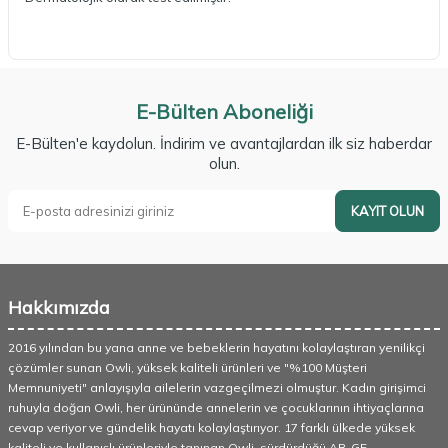
E-Bülten Aboneliği
E-Bülten'e kaydolun. İndirim ve avantajlardan ilk siz haberdar
olun.
KAYIT OLUN
Hakkımızda
2016 yılından bu yana anne ve bebeklerin hayatını kolaylaştıran yenilikçi
çözümler sunan Owli, yüksek kaliteli ürünleri ve "%100 Müşteri
Memnuniyeti" anlayışıyla ailelerin vazgeçilmezi olmuştur. Kadın girişimci
ruhuyla doğan Owli, her ürününde annelerin ve çocuklarının ihtiyaçlarına
cevap veriyor ve gündelik hayatı kolaylaştırıyor. 17 farklı ülkede yüksek
kaliteli ve kullanışlı ürünleriyle tanınan Owli, sürdürdüğü AR-GE