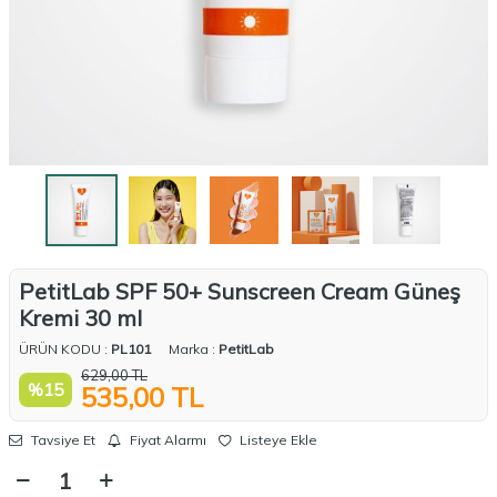
PetitLab SPF 50+ Sunscreen Cream Güneş
Kremi 30 ml
ÜRÜN KODU :
PL101
Marka :
PetitLab
629,00
TL
%
15
535,00
TL
Tavsiye Et
Fiyat Alarmı
Listeye Ekle