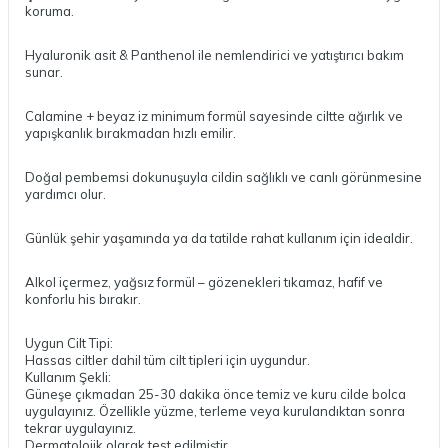
koruma.
Hyaluronik asit & Panthenol ile nemlendirici ve yatıştırıcı bakım
sunar.
Calamine + beyaz iz minimum formül sayesinde ciltte ağırlık ve
yapışkanlık bırakmadan hızlı emilir.
Doğal pembemsi dokunuşuyla cildin sağlıklı ve canlı görünmesine
yardımcı olur.
Günlük şehir yaşamında ya da tatilde rahat kullanım için idealdir.
Alkol içermez, yağsız formül – gözenekleri tıkamaz, hafif ve
konforlu his bırakır.
Uygun Cilt Tipi:
Hassas ciltler dahil tüm cilt tipleri için uygundur.
Kullanım Şekli:
Güneşe çıkmadan 25-30 dakika önce temiz ve kuru cilde bolca
uygulayınız. Özellikle yüzme, terleme veya kurulandıktan sonra
tekrar uygulayınız.
Dermatolojik olarak test edilmiştir.