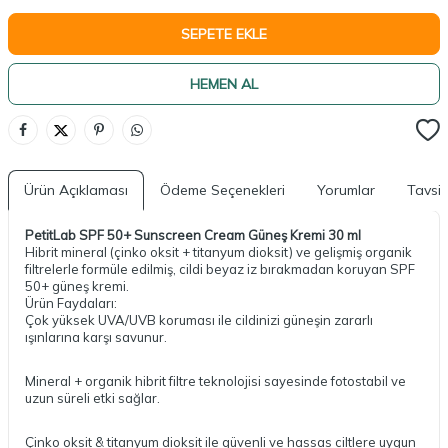
SEPETE EKLE
HEMEN AL
Ürün Açıklaması
Ödeme Seçenekleri
Yorumlar
Tavsiy
PetitLab SPF 50+ Sunscreen Cream Güneş Kremi 30 ml
Hibrit mineral (çinko oksit + titanyum dioksit) ve gelişmiş organik
filtrelerle formüle edilmiş, cildi beyaz iz bırakmadan koruyan SPF
50+ güneş kremi.
Ürün Faydaları:
Çok yüksek UVA/UVB koruması ile cildinizi güneşin zararlı
ışınlarına karşı savunur.
Mineral + organik hibrit filtre teknolojisi sayesinde fotostabil ve
uzun süreli etki sağlar.
Çinko oksit & titanyum dioksit ile güvenli ve hassas ciltlere uygun