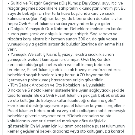
• Su İtici ve Rüzgâr Geçirmez Dış Kumaş: Dış yüzeyi, suyu itici ve
rüzgâr geçirmez özelliklere sahip teknik kumaştan üretilmiştir. Bu
sayede bebeğinizin her türlü hava koşulunda kuru ve sıcak
kalmasını sağlar. Yağmur, kar ya da biberondan dökülen sıvılar,
hepsi Owli Puset Tulum’un su itici yüzeyinden kayıp gider.
• Dolgulu Yumuşacık Orta Katman: Bebeklere maksimum konfor
sunan yumuşacık ve dolgulu kumaşa sahiptir. Soğuk hava ve
rüzgâra karşı ekstra bir katman sunan 300 gr. dolgulu yapısı
yumuşaklığıyla gezinti sırasında bulutlar üzerinde dinlenme hissi
verir.
• Yumuşak Welsoft İç Kısım: İç yüzeyi, ekstra sıcaklık sunan
yumuşacık welsoft kumaştan üretilmiştir. Owli Dış Kundak
serisinde olduğu gibi nefes alan welsoft kumaş bebekleri
terletmez, Puset Tulum içindeki sıcak havayı muhafaza ederek
bebekleri soğuk havalara karşı korur. AZO boyar madde
içermeyen polar kumaş hassas tenler için güvenlidir.
• Tüm Bebek Arabaları ve Oto Koltukları ile Uyumluluk:
3 nokta ve 5 nokta kemer sistemlerine uyum sağlayacak şekilde
tasarlanmıştır. Bu da Owli Puset Tulum’un pek çok bebek arabası
ve oto koltuğunda kolayca kullanılabileceği anlamına gelir.*
Esnek bant desteği sayesinde puset tulumun kayması engellenir.
Puset tulumun bebek arabası veya oto koltuğuna sabitlenmesiyle
bebekler güvenle seyahat eder. *Bebek arabaları ve oto
koltuklarının kemer sistemleri markaya göre değişiklik
gösterebilir. En iyi uyum için kullanım öncesinde puset tulumunun
kemer geçişlerini bebek arabanız veya oto koltuğunuzla kontrol