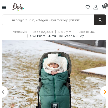
0
Anasayfa
|
|
|
Bebek&Çocuk
Dış Giyim
Puset Tulumu
|
Owli Puset Tulumu Pine Green 6-36 Ay