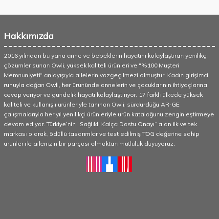
Hakkımızda
2016 yılından bu yana anne ve bebeklerin hayatını kolaylaştıran yenilikçi
çözümler sunan Owli, yüksek kaliteli ürünleri ve "%100 Müşteri
Memnuniyeti" anlayışıyla ailelerin vazgeçilmezi olmuştur. Kadın girişimci
ruhuyla doğan Owli, her ürününde annelerin ve çocuklarının ihtiyaçlarına
cevap veriyor ve gündelik hayatı kolaylaştırıyor. 17 farklı ülkede yüksek
kaliteli ve kullanışlı ürünleriyle tanınan Owli, sürdürdüğü AR-GE
çalışmalarıyla her yıl yenilikçi ürünleriyle ürün kataloğunu zenginleştirmeye
devam ediyor. Türkiye’nin “Sağlıklı Kalça Dostu Onayı” alan ilk ve tek
markası olarak, ödüllü tasarımlar ve test edilmiş TOG değerine sahip
ürünler ile ailenizin bir parçası olmaktan mutluluk duyuyoruz.