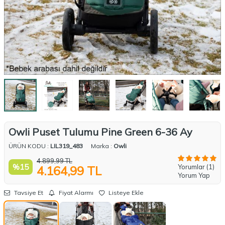
Owli Puset Tulumu Pine Green 6-36 Ay
ÜRÜN KODU :
LIL319_483
Marka :
Owli
4.899,99
TL
%
15
Yorumlar (1)
4.164,99
TL
Yorum Yap
Tavsiye Et
Fiyat Alarmı
Listeye Ekle