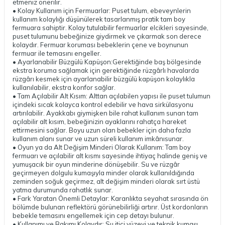
etmeniz önerilir.
• Kolay Kullanım için Fermuarlar: Puset tulum, ebeveynlerin
kullanım kolaylığı düşünülerek tasarlanmış pratik tam boy
fermuara sahiptir. Kolay tutulabilir fermuarlar elcikleri sayesinde,
puset tulumunu bebeğinize giydirmek ve çıkarmak son derece
kolaydır. Fermuar koruması bebeklerin çene ve boynunun
fermuar ile temasını engeller.
• Ayarlanabilir Büzgülü Kapüşon:Gerektiğinde baş bölgesinde
ekstra koruma sağlamak için gerektiğinde rüzgârlı havalarda
rüzgârı kesmek için ayarlanabilir büzgülü kapüşon kolaylıkla
kullanılabilir, ekstra konfor sağlar.
• Tam Açılabilir Alt Kısım: Alttan açılabilen yapısı ile puset tulumun
içindeki sıcak kolayca kontrol edebilir ve hava sirkülasyonu
artırılabilir. Ayakkabı giymişken bile rahat kullanım sunan tam
açılabilir alt kısım, bebeğinizin ayaklarını rahatça hareket
ettirmesini sağlar. Boyu uzun olan bebekler için daha fazla
kullanım alanı sunar ve uzun süreli kullanım imkânısunar.
• Oyun ya da Alt Değişim Minderi Olarak Kullanım: Tam boy
fermuarı ve açılabilir alt kısmı sayesinde ihtiyaç halinde geniş ve
yumuşacık bir oyun minderine dönüşebilir. Su ve rüzgâr
geçirmeyen dolgulu kumaşıyla minder olarak kullanıldığında
zeminden soğuk geçirmez, alt değişim minderi olarak sırt üstü
yatma durumunda rahatlık sunar.
• Fark Yaratan Önemli Detaylar: Karanlıkta seyahat sırasında ön
bölümde bulunan reflektörü görünebilirliği artırır. Üst kordonların
bebekle temasını engellemek için cep detayı bulunur.
• Kullanımı ve Bakımı Kolaydır: Su itici yüzeyi ve teknik kumaşı