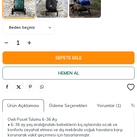
SEPETE EKLE
HEMEN AL
Ürün Açıklaması
Ödeme Seçenekleri
Yorumlar (1)
Tav
Owli Puset Tulumu 6-36 Ay
• 6-36 ay yaş aralığındaki bebeklerin kış aylarında sıcak ve
konforlu seyahat etmesi ve dış mekânda soğuk havalara karşı
korunarak vakit geçirmesi için tasarlanmıştır.