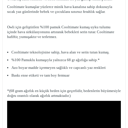
Cooltimate kumaşlar yüzlerce minik hava kanalına sahip dokusuyla
sıcak yaz günlerinde bebek ve çocuklara sınırsız ferahlık sağlar.
Owli için geliştirilen %100 pamuk Cooltimate kumaş uyku tulumu
içinde hava sirkülasyonunu artırarak bebekleri serin tutar. Cooltimate
hafiftir, yumuşaktır ve terletmez.
Cooltimate teknolojisine sahip, hava alan ve serin tutan kumaş.
%100 Pamuklu kumaşıyla yalnızca 68 gr ağırlığa sahip.*
Azo boyar madde içermeyen sağlıklı ve capcanlı yaz renkleri
Baskı ense etiketi ve tam boy fermuar
*(68 gram ağırlık en küçük beden için geçerlidir, bedenlerin büyümesiyle
doğru orantılı olarak ağırlık artmaktadır.)