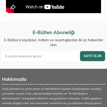
E-Bülten Aboneliği
E-Bülten'e kaydolun. İndirim ve avantajlardan ilk siz haberdar
olun.
KAYIT OLUN
Hakkımızda
2016 yılından bu yana anne ve bebeklerin hayatını kolaylaştıran yenilikçi
çözümler sunan Owli, yüksek kaliteli ürünleri ve "%100 Müşteri
Memnuniyeti" anlayışıyla ailelerin vazgeçilmezi olmuştur. Kadın girişimci
ruhuyla doğan Owli, her ürününde annelerin ve çocuklarının ihtiyaçlarına