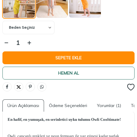
SEPETE EKLE
HEMEN AL
Ürün Açıklaması
Ödeme Seçenekleri
Yorumlar (1)
Tav
En hafif, en yumuşak, en serinletici uyku tulumu Owli Cooltimate!
Owli, capcanlı renkleri ve neon fermuarı ile yaz güneşi kadar parlak.