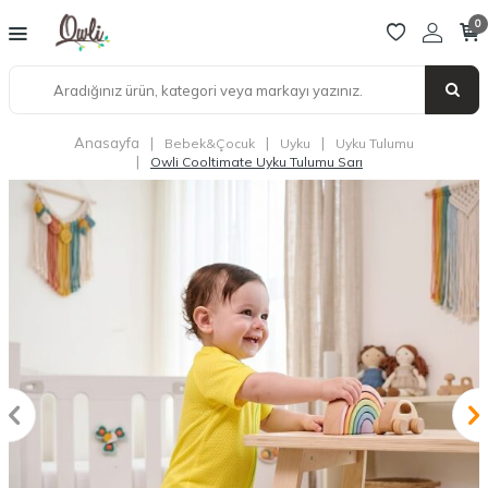
0
Anasayfa
|
|
|
Bebek&Çocuk
Uyku
Uyku Tulumu
|
Owli Cooltimate Uyku Tulumu Sarı