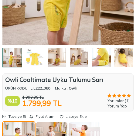
Owli Cooltimate Uyku Tulumu Sarı
ÜRÜN KODU :
LIL222_380
Marka :
Owli
1.999,99
TL
%
10
Yorumlar (1)
1.799,99
TL
Yorum Yap
Tavsiye Et
Fiyat Alarmı
Listeye Ekle