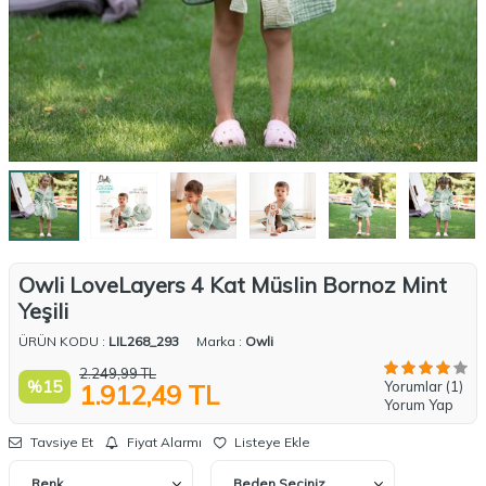
Owli LoveLayers 4 Kat Müslin Bornoz Mint
Yeşili
ÜRÜN KODU :
LIL268_293
Marka :
Owli
2.249,99
TL
%
15
Yorumlar (1)
1.912,49
TL
Yorum Yap
Tavsiye Et
Fiyat Alarmı
Listeye Ekle