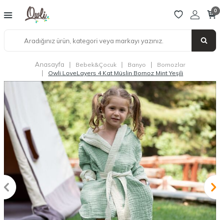
0
Anasayfa
|
|
|
Bebek&Çocuk
Banyo
Bornozlar
|
Owli LoveLayers 4 Kat Müslin Bornoz Mint Yeşili