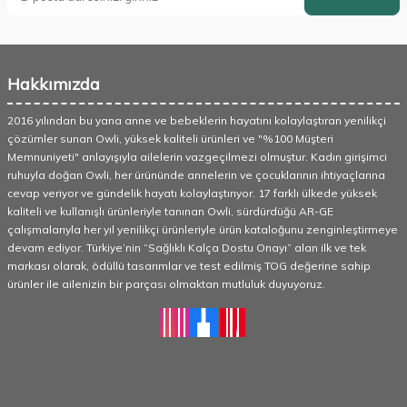
Hakkımızda
2016 yılından bu yana anne ve bebeklerin hayatını kolaylaştıran yenilikçi
çözümler sunan Owli, yüksek kaliteli ürünleri ve "%100 Müşteri
Memnuniyeti" anlayışıyla ailelerin vazgeçilmezi olmuştur. Kadın girişimci
ruhuyla doğan Owli, her ürününde annelerin ve çocuklarının ihtiyaçlarına
cevap veriyor ve gündelik hayatı kolaylaştırıyor. 17 farklı ülkede yüksek
kaliteli ve kullanışlı ürünleriyle tanınan Owli, sürdürdüğü AR-GE
çalışmalarıyla her yıl yenilikçi ürünleriyle ürün kataloğunu zenginleştirmeye
devam ediyor. Türkiye’nin “Sağlıklı Kalça Dostu Onayı” alan ilk ve tek
markası olarak, ödüllü tasarımlar ve test edilmiş TOG değerine sahip
ürünler ile ailenizin bir parçası olmaktan mutluluk duyuyoruz.