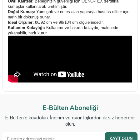
Owli Kalitesi:
Bebeğinizin güvenliği için OEKO-TEX sertifikalı
kumaşlar kullanılarak üretilmiştir.
Doğal Kumaş:
Yumuşak ve nefes alan yapısıyla hassas ciltler için
narin bir dokunuş sunar.
İdeal Ölçüler:
86/92 cm ve 98/104 cm ölçülerindedir.
Kullanım Kolaylığı:
Kullanımı ve bakımı kolaydır, makinede
yıkanabilir, hızlı kurur.
E-Bülten Aboneliği
E-Bülten'e kaydolun. İndirim ve avantajlardan ilk siz haberdar
olun.
KAYIT OLUN