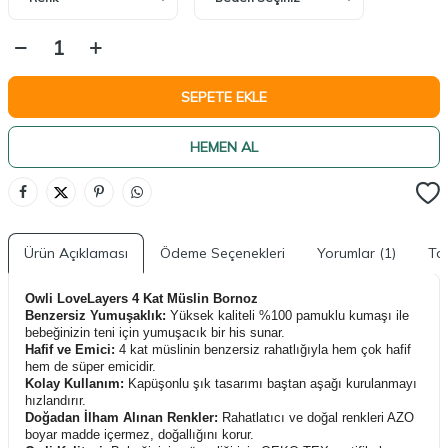
SEPETE EKLE
HEMEN AL
Ürün Açıklaması
Ödeme Seçenekleri
Yorumlar (1)
Tav
Owli LoveLayers 4 Kat Müslin Bornoz
Benzersiz Yumuşaklık:
Yüksek kaliteli %100 pamuklu kumaşı ile
bebeğinizin teni için yumuşacık bir his sunar.
Hafif ve Emici:
4 kat müslinin benzersiz rahatlığıyla hem çok hafif
hem de süper emicidir.
Kolay Kullanım:
Kapüşonlu şık tasarımı baştan aşağı kurulanmayı
hızlandırır.
Doğadan İlham Alınan Renkler:
Rahatlatıcı ve doğal renkleri AZO
boyar madde içermez, doğallığını korur.