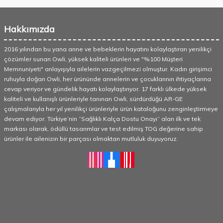
Hakkımızda
2016 yılından bu yana anne ve bebeklerin hayatını kolaylaştıran yenilikçi
çözümler sunan Owli, yüksek kaliteli ürünleri ve "%100 Müşteri
Memnuniyeti" anlayışıyla ailelerin vazgeçilmezi olmuştur. Kadın girişimci
ruhuyla doğan Owli, her ürününde annelerin ve çocuklarının ihtiyaçlarına
cevap veriyor ve gündelik hayatı kolaylaştırıyor. 17 farklı ülkede yüksek
kaliteli ve kullanışlı ürünleriyle tanınan Owli, sürdürdüğü AR-GE
çalışmalarıyla her yıl yenilikçi ürünleriyle ürün kataloğunu zenginleştirmeye
devam ediyor. Türkiye’nin “Sağlıklı Kalça Dostu Onayı” alan ilk ve tek
markası olarak, ödüllü tasarımlar ve test edilmiş TOG değerine sahip
ürünler ile ailenizin bir parçası olmaktan mutluluk duyuyoruz.