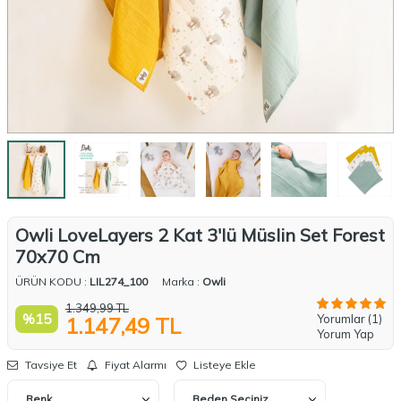
Owli LoveLayers 2 Kat 3'lü Müslin Set Forest
70x70 Cm
ÜRÜN KODU :
LIL274_100
Marka :
Owli
1.349,99
TL
%
15
Yorumlar (1)
1.147,49
TL
Yorum Yap
Tavsiye Et
Fiyat Alarmı
Listeye Ekle