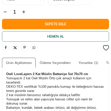
SEPETE EKLE
HEMEN AL
Ürün Açıklaması
Ödeme Seçenekleri
Yorumlar (1)
Tav
Owli LoveLayers 2 Kat Müslin Battaniye Set 70x70 cm
Yumuşacık 2 kat Owli Müslin Örtü çok amaçlı kullanım için
tasarlandı.
OEKO-TEX sertifikalı %100 pamuklu kumaşı ile bebeğinizin hassas
tenini güvenle sarar.
2 kat müslinin benzersiz rahatlığıyla oldukça hafiftir.
Yumuşak ve nefes alan yapısıyla hassas ciltler için narin bir
dokunuş sunar.
Battaniye, kundak, bebek arabası örtüsü, alt değiştirme örtüsü,